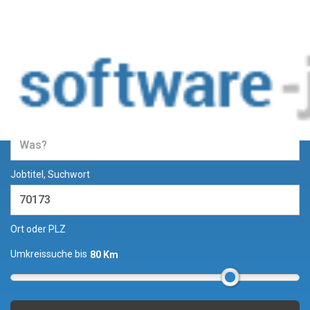
Jobs und Stellenangebote in der
Softwareentwicklung
Jobtitel, Suchwort
Ort oder PLZ
Umkreissuche bis
80 Km