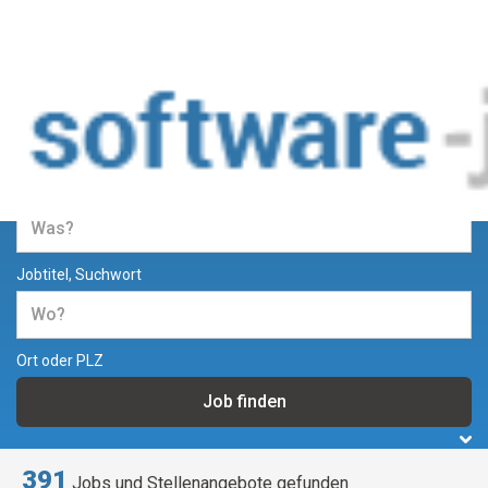
Jobs und Stellenangebote in der
Softwareentwicklung
Jobtitel, Suchwort
Ort oder PLZ
391
Jobs und Stellenangebote gefunden