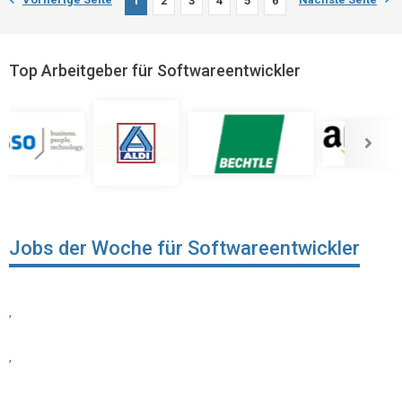
1
2
3
4
5
6
Top Arbeitgeber für Softwareentwickler
Jobs der Woche für Softwareentwickler
,
,