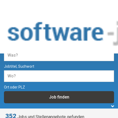
Jobs und Stellenangebote in der
Softwareentwicklung
Jobtitel, Suchwort
Ort oder PLZ
352
Jobs und Stellenangebote gefunden