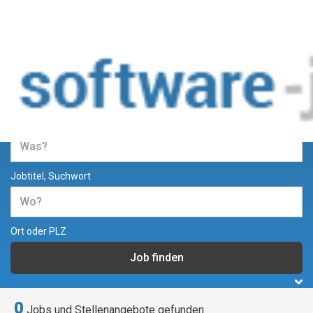
Jobs und Stellenangebote in der
Softwareentwicklung
Jobtitel, Suchwort
Ort oder PLZ
0
Jobs und Stellenangebote gefunden