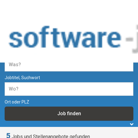
Jobs und Stellenangebote in der
Softwareentwicklung
Jobtitel, Suchwort
Ort oder PLZ
5
Jobs und Stellenangebote gefunden