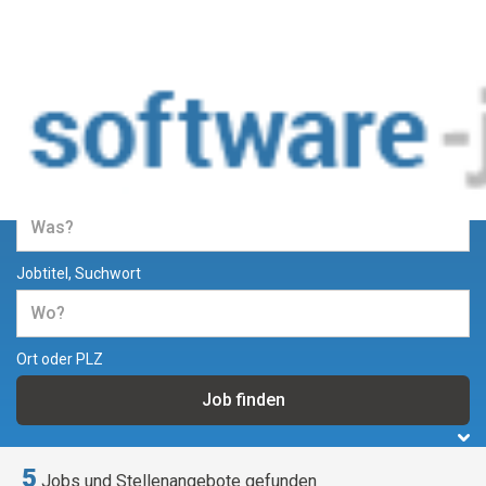
Jobs und Stellenangebote in der
Softwareentwicklung
Jobtitel, Suchwort
Ort oder PLZ
5
Jobs und Stellenangebote gefunden