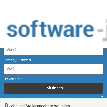
Jobs und Stellenangebote in der
Softwareentwicklung
Jobtitel, Suchwort
Ort oder PLZ
0
Jobs und Stellenangebote gefunden