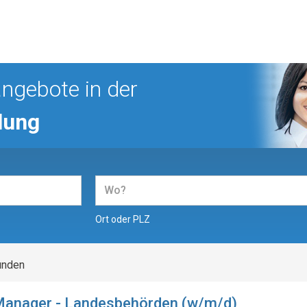
ngebote in der
lung
Ort oder PLZ
unden
anager - Landesbehörden (w/m/d)