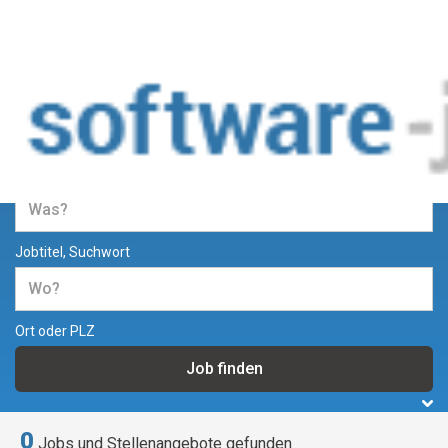
Jobs und Stellenangebote in der
Softwareentwicklung
Jobtitel, Suchwort
Ort oder PLZ
0
Jobs und Stellenangebote gefunden